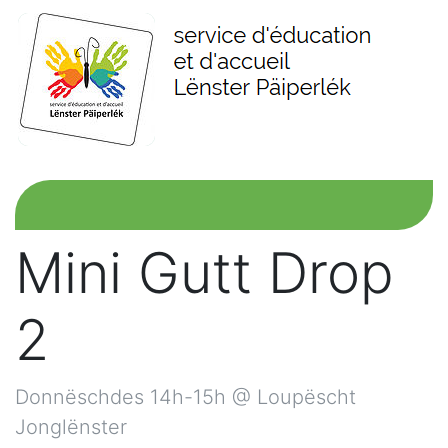
Mini Gutt Drop
2
Donnëschdes 14h-15h @ Loupëscht
Jonglënster