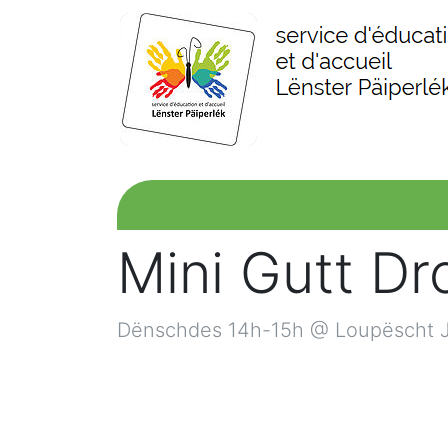
Mini Gutt Dr
Dënschdes 14h-15h @ Loupëscht J