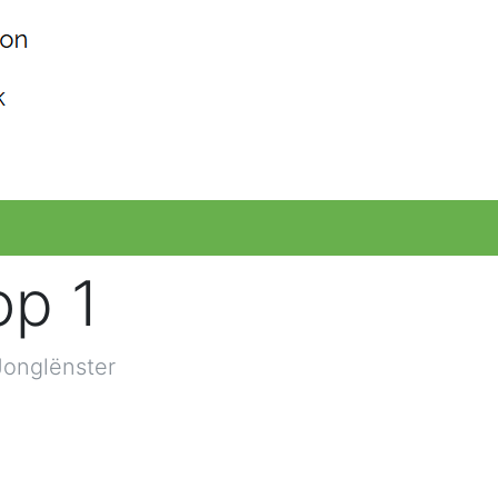
op 1
onglënster