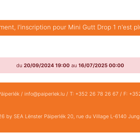
nt, l'inscription pour Mini Gutt Drop 1 n'est pl
du
20/09/2024 19:00
au
16/07/2025 00:00
äiperlék / info@paiperlek.lu / T: +352 26 78 26 67 / F: +3
6 by SEA Lënster Päiperlék 20, rue du Village L-6140 Jungl