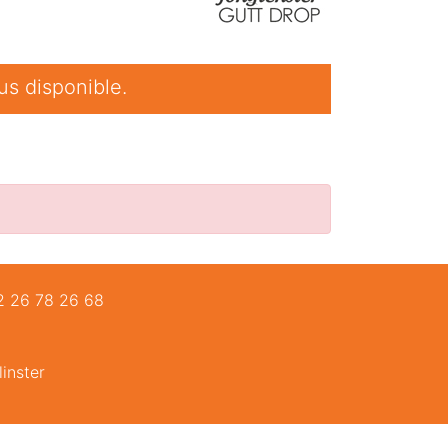
us disponible.
52 26 78 26 68
inster